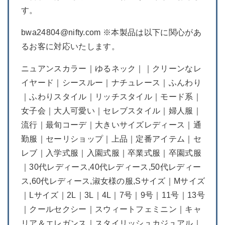
す。
bwa24804@nifty.com ※本製品は以下に関心があ
るお客に対応いたします。
ニュアンスカラー｜ゆるネック｜｜クリーンなレ
イヤード｜シースルー｜ナチュレース｜ふんわり
｜ふわりスタイル｜リッチスタイル｜モード系｜
女子会｜大人可愛い｜セレブスタイル｜婦人服｜
流行｜最旬コーデ｜大きいサイズレディース｜通
勤服｜セーリショップ｜上品｜定番アイテム｜セ
レブ｜入学式服｜入園式服｜卒業式服｜卒園式服
｜30代レディース,40代レディース,50代レディー
ス,60代レディース,淑女様の服,Sサイズ｜Mサイズ
｜Lサイズ｜2L｜3L｜4L｜7号｜9号｜11号｜13号
｜クールセクシー｜スウィートフェミニン｜キャ
リア＆エレガンス｜スタイリッシュカジュアル｜