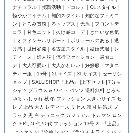
ナチュラル｜就職活動｜デコルテ｜OLスタイル｜
軽やかアイテム｜知的スタイル｜知的なフェミニ
ン｜とろみ質感｜るトップス｜光沢｜フロントデ
コラ｜甘色ニット｜抜け感コーデ｜きれいな色気
｜オフィシャルサポート｜ボリュームのある｜透
け感｜世田谷発｜名古屋スタイル｜結婚式服｜レ
ディース｜婦人服｜流行ファッション｜最旬コー
デ｜大人可愛い｜大人かわいい｜妊娠服｜マタニ
ティー服｜15号｜2Lサイズ｜XLサイズ｜セーリシ
ョップ｜SALLISHOP『上品』 [上下セット] 7分袖
シャツ ブラウス & ワイド パンツ 送料無料 とろみ
ゆる おしゃれ 秋 冬 ファッション 大きいサイズ セ
レブ 上品 大人 レディース ミセス 韓国 結婚式 ブ
ラック 黒 白 チュニック カジュアル ドルマン ロン
グ 30代 40代 50代 ファッション 13号 2L 『上品』
[上下セット] 7分袖 シャツ ブラウス & ワイド パン