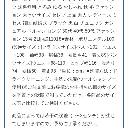
ツ 送料無料 とろみ ゆる おしゃれ 秋 冬 ファッシ
ョン 大きいサイズ セレブ 上品 大人 レディース ミ
セス 韓国 結婚式 ブラック 黒 白 チュニック カジ
ュアル ドルマン ロング 30代 40代 50代 ファッシ
ョン 13号 2Llj-a011018■素材：ポリエステル100
(%)■サイズ：[ブラウスサイズ]バスト102 ウエス
ト108 袖幅38 肩幅38 袖長さ41 着丈89[パン
ツサイズ]ウエスト68-110 ヒップ幅116 股周り
74 裾幅60 着丈93 『単位：cm』■洗濯方法：ド
ライクリーニング、手洗い洗濯(ウールシャンプー
使用)※ご注文前にお客様のお手持ちの服のサイズ
を平置きの状態で測っていただき、各商品のサイ
ズ表と比較してご検討ください。
商品によっては若干の誤差（1〜2センチ）が生じ
てしまいますので、予めご了承ください。