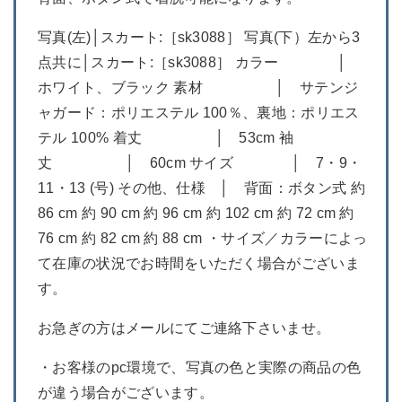
写真(左)│スカート:［sk3088］ 写真(下）左から3
点共に│スカート:［sk3088］ カラー │
ホワイト、ブラック 素材 │ サテンジ
ャガード：ポリエステル 100％、裏地：ポリエス
テル 100% 着丈 │ 53cm 袖
丈 │ 60cm サイズ │ 7・9・
11・13 (号) その他、仕様 │ 背面：ボタン式 約
86 cm 約 90 cm 約 96 cm 約 102 cm 約 72 cm 約
76 cm 約 82 cm 約 88 cm ・サイズ／カラーによっ
て在庫の状況でお時間をいただく場合がございま
す。
お急ぎの方はメールにてご連絡下さいませ。
・お客様のpc環境で、写真の色と実際の商品の色
が違う場合がございます。