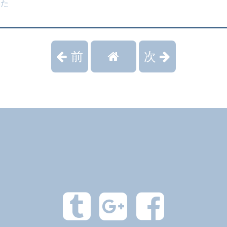
いた
前
次