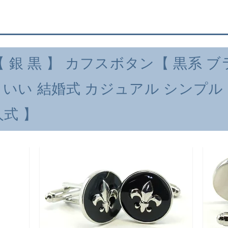
【 銀 黒 】 カフスボタン【 黒系 
いい 結婚式 カジュアル シンプル
人式 】