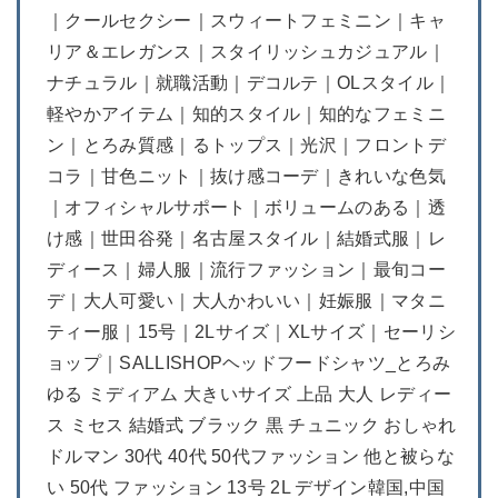
｜クールセクシー｜スウィートフェミニン｜キャ
リア＆エレガンス｜スタイリッシュカジュアル｜
ナチュラル｜就職活動｜デコルテ｜OLスタイル｜
軽やかアイテム｜知的スタイル｜知的なフェミニ
ン｜とろみ質感｜るトップス｜光沢｜フロントデ
コラ｜甘色ニット｜抜け感コーデ｜きれいな色気
｜オフィシャルサポート｜ボリュームのある｜透
け感｜世田谷発｜名古屋スタイル｜結婚式服｜レ
ディース｜婦人服｜流行ファッション｜最旬コー
デ｜大人可愛い｜大人かわいい｜妊娠服｜マタニ
ティー服｜15号｜2Lサイズ｜XLサイズ｜セーリシ
ョップ｜SALLISHOPヘッドフードシャツ_とろみ
ゆる ミディアム 大きいサイズ 上品 大人 レディー
ス ミセス 結婚式 ブラック 黒 チュニック おしゃれ
ドルマン 30代 40代 50代ファッション 他と被らな
い 50代 ファッション 13号 2L デザイン韓国,中国