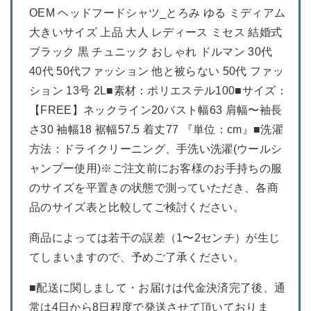
OEM ヘッドフードシャツ_とろみ ゆる ミディアム
大きいサイズ 上品 大人 レディース ミセス 結婚式
ブラック 黒 チュニック おしゃれ ドルマン 30代
40代 50代ファッション 他と被らない 50代 ファッ
ション 13号 2L■素材：ポリエステル100■サイズ：
【FREE】ネックライン20バスト幅63 肩幅〜袖長
さ30 袖幅18 裾幅57.5 着丈77 『単位：cm』■洗濯
方法：ドライクリーニング、手洗い洗濯(ウールシ
ャンプー使用)※ご注文前にお客様のお手持ちの服
のサイズを平置きの状態で測っていただき、各商
品のサイズ表と比較してご検討ください。
商品によっては若干の誤差（1〜2センチ）が生じ
てしまいますので、予めご了承ください。
■配送に関しまして・お届けは代金決済完了後、通
常は4日から8日程度で発送させて頂いておりま